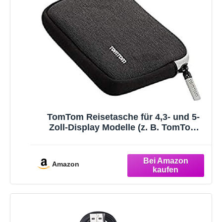
TomTom Reisetasche für 4,3- und 5-
Zoll-Display Modelle (z. B. TomTom
Start, Via, Rider, GO Basic, GO
Essential, GO Classic, GO Discover,
GO Premium, GO Professional, GO
Amazon
Expert)