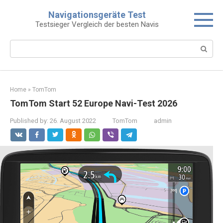
Skip
Navigationsgeräte Test
to
Testsieger Vergleich der besten Navis
content
Search:
Home
»
TomTom
TomTom Start 52 Europe Navi-Test 2026
Published by:
26. August 2022
TomTom
admin