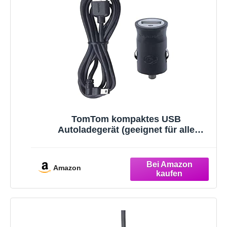
TomTom kompaktes USB
Autoladegerät (geeignet für alle
TomTom Navigationsgeräte und
weitere USB-Geräte, z. B. TomTom GO,
Start, Via, GO Basic, GO Essential,
Amazon
Rider, GO Professional, GO Camper)