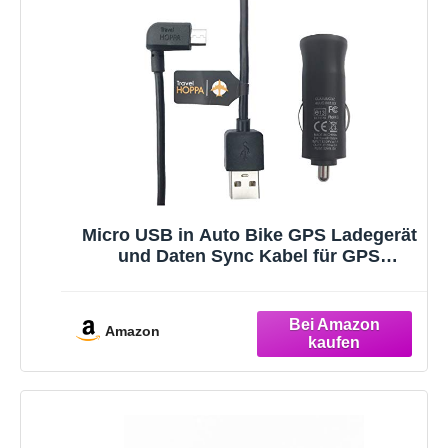
Micro USB in Auto Bike GPS Ladegerät
und Daten Sync Kabel für GPS
TomTom – GO, GO LIVE, ONE Series,
Pro, Rider, Start, Via, XL, XXL & alle
Micro-USB-Geräte
Amazon