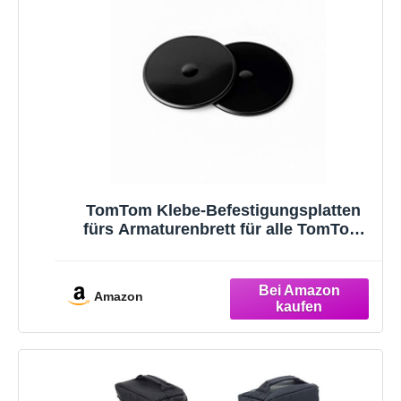
TomTom Klebe-Befestigungsplatten
fürs Armaturenbrett für alle TomTom
Modelle (z. B., Start, Via, Basic,
Classic, Essential, Premium, Discover,
Rider, GO Professional, GO Expert, GO
Amazon
Camper)