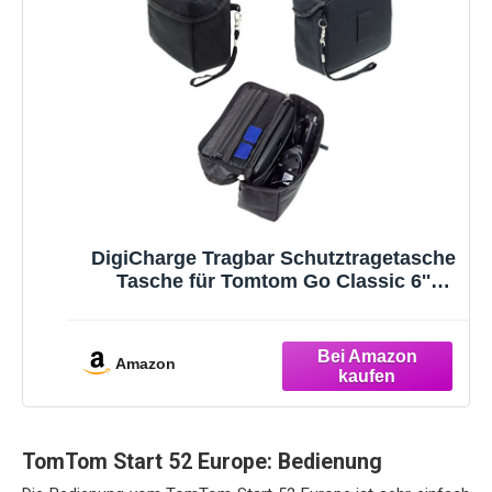
DigiCharge Tragbar Schutztragetasche
Tasche für Tomtom Go Classic 6''
Discover 6'' 7'' Expert 7’’ Premium 6"
Basic 6" Essential 6" 6200 620 6250
Via Start 62 Camper 6 Zoll Mit Zubehör
Amazon
Aufbewahrung
TomTom Start 52 Europe: Bedienung