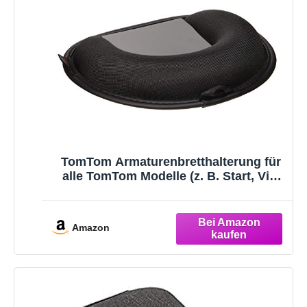
TomTom Armaturenbretthalterung für
alle TomTom Modelle (z. B. Start, Via,
GO Basic, Classic, Essential,
Premium,Discover, Rider,GO
Professional, Expert, GO Camper -
Amazon
siehe Kompatibilitätsliste unten)