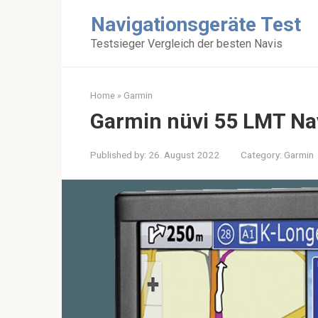
Skip
Navigationsgeräte Test
to
content
Testsieger Vergleich der besten Navis
Home
»
Garmin
Garmin nüvi 55 LMT Na
Published by:
26. August 2022
Category:
Garmin