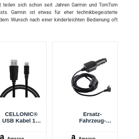
st teilen sich schon seit Jahren Garmin und TomTom
sts. Garmin ist etwas für eher technikbegeisterte
dem Wunsch nach einer kinderleichten Bedienung oft
CELLONIC®
Ersatz-
USB Kabel 1m
Fahrzeug-
für Garmin
Stromkabel, für
Edge, Drive,
Garmin TA20
Amazon
Amazon