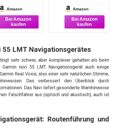
2597 LMT, nüvi
Garmin Nüvi
Amazon
Amazon
2599 LMT-D,
2557 2497 2457
nüvi 265T, nüvi
2699 LM LMT
265WT, nüvi
300, nüvi 310,
nüvi 350
Navigationsger
ät Mini-USB
i 55 LMT Navigationsgerätes
Ladekabel
Kabel
dingt sehr schwer, aber komplexer gehalten als beim
Netzladegerät
s Garmin nüvi 55 LMT Navigationsgerät auch einige
OTB mit
Garmin Real Voice, also einer sehr natürlichen Stimme,
mungoo
nhinweisen. Das verbessert den Überblick durch
Displayputztuch
rmationen. Das Navi liefert gesonderte Warnhinweise
nen Falschfahrer aus (optisch und akustisch), auch ist
gationsgerät: Routenführung und