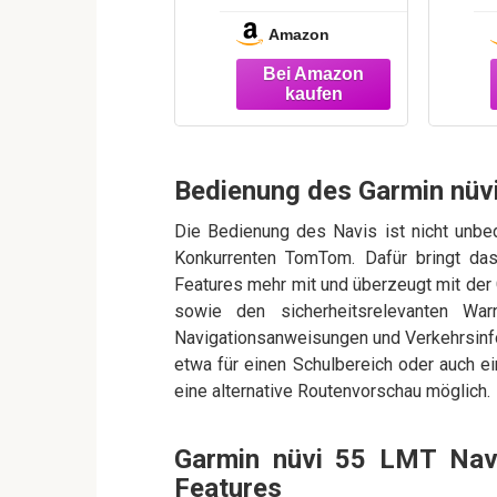
Garmin nüvi
Amazon
2699 LMT-D EU,
USB-Kabel als
Ladekabel oder
zur
Datenübertragu
ng in schwarz
Bedienung des Garmin nüv
Die Bedienung des Navis ist nicht unbe
Konkurrenten TomTom. Dafür bringt da
Features mehr mit und überzeugt mit der 
sowie den sicherheitsrelevanten War
Navigationsanweisungen und Verkehrsinfo
etwa für einen Schulbereich oder auch ei
eine alternative Routenvorschau möglich.
Garmin nüvi 55 LMT Navi
Features