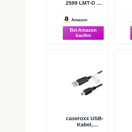
2599 LMT-D EU
Navigationsger
ät - Europa
Amazon
Karte,
lebenslange
Kartenupdates
und
Verkahrsinform
ationen, DAB+,
Sprachsteuerun
g, 5 Zoll (12,7
cm) Multitouch
Glasdisplay
caseroxx USB-
Kabel,
Datenkabel für