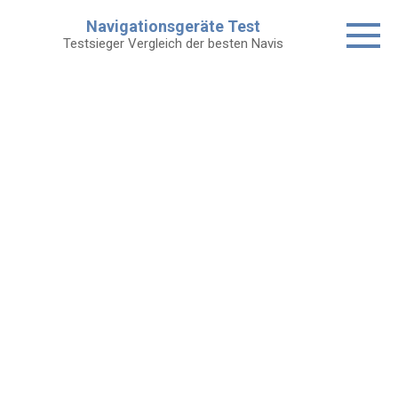
Skip
Navigationsgeräte Test
to
Testsieger Vergleich der besten Navis
content