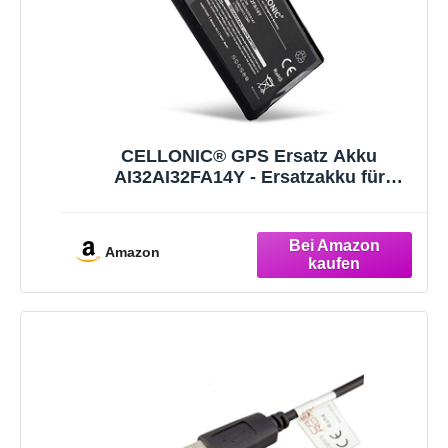
CELLONIC® GPS Ersatz Akku
AI32AI32FA14Y - Ersatzakku für
Garmin Nüvi 2597 LMT, Nüvi 2599 LMT,
Nüvi 2589 LMT, Nüvi 2559 LMT, Nüvi
2539 LMT Navigationsgerät 1000mAh
Amazon
Navi Batterie