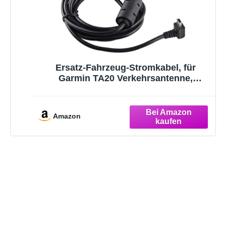
Ersatz-Fahrzeug-Stromkabel, für
Garmin TA20 Verkehrsantenne,
Stromkabel für Garmin Nuvi 55lmt
56lmt 57lmt 58lmt 66lmt 2539lmt
2599lmt; Drive 40 51 52 60 LMT Traffic
Amazon
GPS