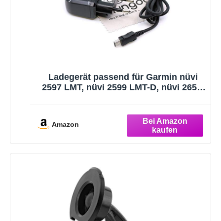
Ladegerät passend für Garmin nüvi
2597 LMT, nüvi 2599 LMT-D, nüvi 265T,
nüvi 265WT, nüvi 300, nüvi 310, nüvi
350 Navigationsgerät Mini-USB
Ladekabel Kabel Netzladegerät OTB
Amazon
mit mungoo Displayputztuch