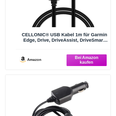
CELLONIC® USB Kabel 1m für Garmin
Edge, Drive, DriveAssist, DriveSmart,
Nüvi, Oregon, eTrex, GPSMAP GPS
Navigator Ladekabel Mini USB auf USB
A 2.0 Datenkabel 1A schwarz PVC
Amazon