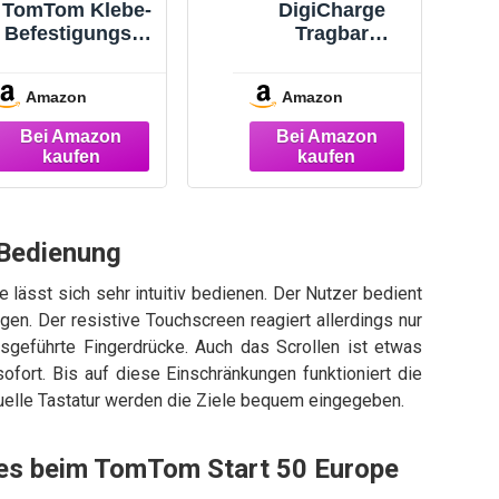
TomTom Klebe-
DigiCharge
Befestigungspl
Tragbar
atten fürs
Schutztragetasc
Armaturenbrett
he Tasche für
Amazon
Amazon
für alle TomTom
Tomtom Go
Modelle (z. B.,
Classic 6''
Start, Via,
Discover 6'' 7''
Basic, Classic,
Expert 7’’
Essential,
Premium 6"
Premium,
Basic 6"
Discover, Rider,
Essential 6"
Bedienung
GO
6200 620 6250
Professional,
Via Start 62
lässt sich sehr intuitiv bedienen. Der Nutzer bedient
GO Expert, GO
Camper 6 Zoll
en. Der resistive Touchscreen reagiert allerdings nur
Camper)
Mit Zubehör
sgeführte Fingerdrücke. Auch das Scrollen ist etwas
Aufbewahrung
ofort. Bis auf diese Einschränkungen funktioniert die
tuelle Tastatur werden die Ziele bequem eingegeben.
es beim TomTom Start 50 Europe