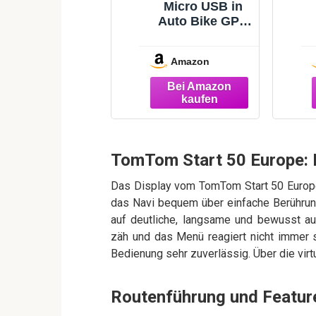
Micro USB in
Auto Bike GPS
Ladegerät und
Daten Sync
Amazon
Kabel für GPS
TomTom – GO,
GO LIVE, ONE
Series, Pro,
Rider, Start, Via,
XL, XXL & alle
Micro-USB-
TomTom Start 50 Europe: 
Geräte
Das Display vom TomTom Start 50 Europe 
das Navi bequem über einfache Berührung
auf deutliche, langsame und bewusst au
zäh und das Menü reagiert nicht immer s
Bedienung sehr zuverlässig. Über die vir
Routenführung und Featur