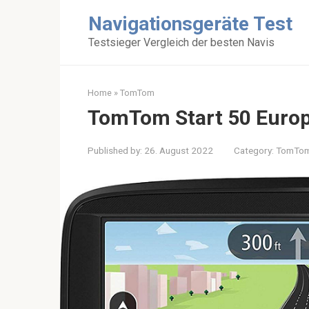
Skip
Navigationsgeräte Test
to
content
Testsieger Vergleich der besten Navis
Home
»
TomTom
TomTom Start 50 Europ
Published by:
26. August 2022
Category:
TomTo